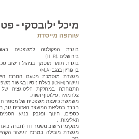
מיכל ילובסקי - פט
שותפה מייסדת
בוגרת הפקולטה למשפטים באוני
בירושלים .(LL.B)
בוגרת תואר מוסמך בניהול ויישוב סכ
בן גוריון בנגב (M.A)
מגשרת מוסמכת מטעם המרכז היש
וגישור (ICNM) בעלת ניסיון בגישור משפחתי ועסקי.
התמחתה במחלקת הליטיגציה של מ
צלרמאיר, פילוסוף ושות'.
משמשת כיועצת משפטית של מספר חבר
חברה במליאת המועצה האזורית גזר, ח
כספים, חינוך ונאבק בנגע הסמים ו
האלימות. .
ממקימי היישוב משמר דוד (חברה בועד ה
מגשרת מובילה במרכז הגישור הקהיל