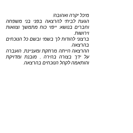
מיכל יקרה ואהובה!
הגעת לביתי להרצאה בפני בני משפחה
וחברים בנושא: ייפוי כוח מתמשך וצוואות
וירושות.
ברצוני להודות לך בשמי ובשם כל הנוכחים
בהרצאה.
ההרצאה הייתה מרתקת ומעניינת, הועברה
על ידך בצורה בהירה , מובנת ומדויקת
והותאמה לקהל הנוכחים בהרצאה.
ניכר היה, שהתכוננת היטב להרצאה ושאת
בקיאה מאוד בחומר .. מקצועיותך, רגישותך
ואהבתך למה שאת עושה באו לידי ביטוי
בדרך בה העברת את ההרצאה, בדוגמאות
שהבאת ובאישיותך המקסימה והכובשת.
המשתתפים הרגישו נוח לשאול שאלות
ולהתייעץ אתך וכל אחד קיבל התייחסות
אישית ומקצועית ביותר.
חגית